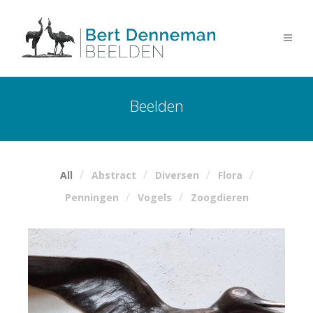
Beelden
All
Abstract
Diversen
Flora
Penningen
Vogels
Zoogdieren