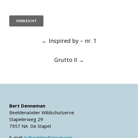
OVERZICHT
Post
←
Inspired by – nr. 1
navigation
Grutto II
→
Bert Denneman
Beeldenatelier Wildschutserve
Stapelerweg 29
7957 NA De Stapel
E-mail:
bdbeelden@gmail.com