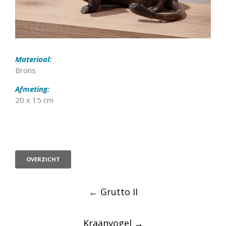
Materiaal:
Brons
Afmeting:
20 x 15 cm
OVERZICHT
Post
←
Grutto II
navigation
Kraanvogel
→