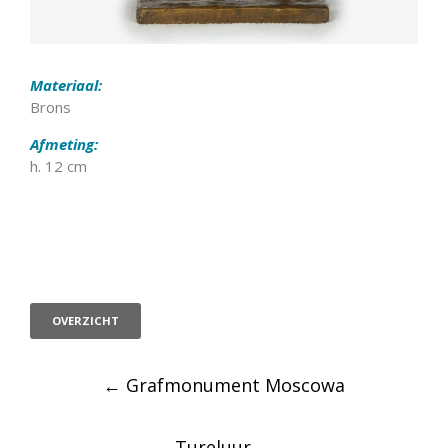
Materiaal:
Brons
Afmeting:
h. 12 cm
OVERZICHT
Post
←
Grafmonument Moscowa
navigation
Tureluur
→