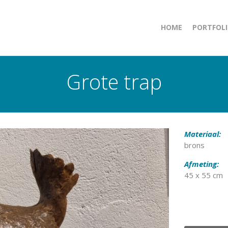
HOME
PORTFOL
Grote trap
Materiaal:
brons
Afmeting:
45 x 55 cm