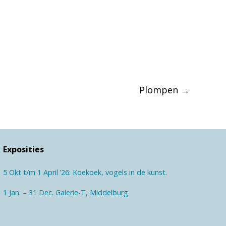
Plompen
→
Exposities
5 Okt t/m 1 April ’26: Koekoek, vogels in de kunst.
1 Jan. – 31 Dec. Galerie-T, Middelburg