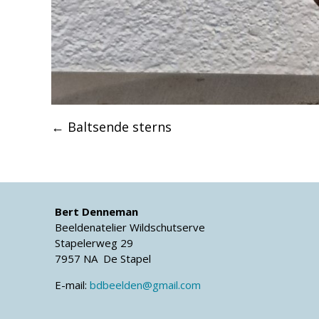
Post
←
Baltsende sterns
navigation
Bert Denneman
Beeldenatelier Wildschutserve
Stapelerweg 29
7957 NA De Stapel
E-mail:
bdbeelden@gmail.com