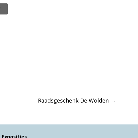
T
Raadsgeschenk De Wolden
→
Exposities